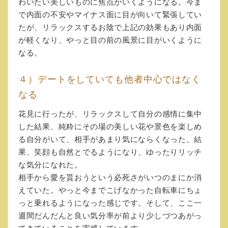
わいたい美しいものに焦点がいくようになる。今ま
で内面の不安やマイナス面に目が向いて緊張してい
たが、リラックスするお陰で上記の効果もあり内面
が軽くなり、やっと目の前の風景に目がいくように
なる。
４）デートをしていても他者中心ではなく
なる
花見に行ったが、リラックスして自分の感情に集中
した結果、純粋にその場の美しい花や景色を楽しめ
る自分がいて、相手があまり気にならくなった。結
果、笑顔も自然とでるようになり、ゆったりリッチ
な気分になれた。
相手から愛を貰おうという必死さがいつのまにか消
えていた。やっと今までこげなかった自転車にちょ
っと乗れるようになった感じです。そして、ここ一
週間だんだんと良い気分率が前より少しづつあがっ