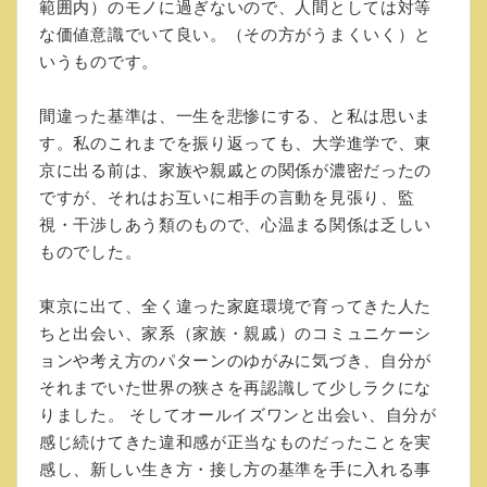
範囲内）のモノに過ぎないので、人間としては対等
な価値意識でいて良い。（その方がうまくいく）と
いうものです。
間違った基準は、一生を悲惨にする、と私は思いま
す。私のこれまでを振り返っても、大学進学で、東
京に出る前は、家族や親戚との関係が濃密だったの
ですが、それはお互いに相手の言動を見張り、監
視・干渉しあう類のもので、心温まる関係は乏しい
ものでした。
東京に出て、全く違った家庭環境で育ってきた人た
ちと出会い、家系（家族・親戚）のコミュニケーシ
ョンや考え方のパターンのゆがみに気づき、自分が
それまでいた世界の狭さを再認識して少しラクにな
りました。 そしてオールイズワンと出会い、自分が
感じ続けてきた違和感が正当なものだったことを実
感し、新しい生き方・接し方の基準を手に入れる事