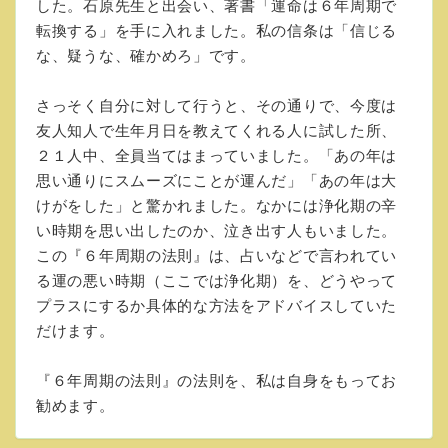
した。石原先生と出会い、著書「運命は６年周期で
転換する」を手に入れました。私の信条は「信じる
な、疑うな、確かめろ」です。
さっそく自分に対して行うと、その通りで、今度は
友人知人で生年月日を教えてくれる人に試した所、
２１人中、全員当てはまっていました。「あの年は
思い通りにスムーズにことが運んだ」「あの年は大
けがをした」と驚かれました。なかには浄化期の辛
い時期を思い出したのか、泣き出す人もいました。
この『６年周期の法則』は、占いなどで言われてい
る運の悪い時期（ここでは浄化期）を、どうやって
プラスにするか具体的な方法をアドバイスしていた
だけます。
『６年周期の法則』の法則を、私は自身をもってお
勧めます。