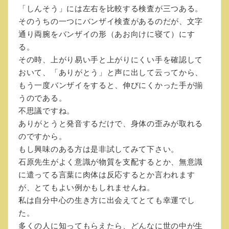
「しんそう」には左右を比較する検査が三つある。
そのうちの一つにバンザイ検査があるのだが、文字
通り両腕をバンザイの形（あお向けに寝て）にす
る。
その時、上がり易い手と上がりにくい手を確認して
おいて、「ありがとう」と声に出して云ってから、
もう一度バンザイをすると、伸びにくかった手が揃
うのである。
不思議ですね。
ありがとうと発音するだけで、身体の歪みが取れる
のですから。
もし興味のある方は是非試してみて下さい。
石原先生がよく意識が物質を支配するとか、無意識
に遣ってる言葉に肉体は反応するとか言われます
が、とてもよい例かもしれませんね。
私は自分中心の生き方に出会えてとても幸運でし
た。
多くの人に知ってもらえたら、どんなに世の中が生