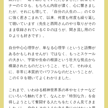
ナーのＣＤも、もちろん内容が濃く、心に響きまし
たが、それにも増して、「自分の人生の…」のＣＤ
に強く惹きこまれて、以来、何度も何度も繰り返し
て聴いています（先生と西岡さんのやり取りがその
まま収録されているＣＤのほうが、聞き流し用のＣ
Ｄよりも好きです）。
自分中心心理学が、単なる心理学（というと語弊が
あるかもしれませんが）ではなく、もっとスケール
の大きい、宇宙や生命の根源という壮大な視点から
構築されたものだということ、そして、それゆえ
に、非常に本質的でパワフルなのだということが、
このＣＤを聴いてよくわかりました。
これまで、いわゆる精神世界系の本やセミナーなど
にいろいろ触れてきて、なんとか「特別な力」を会
得しようとして奮闘する人たちをたくさん見てきま
した（し、自分もそのような力を身につけたいと思