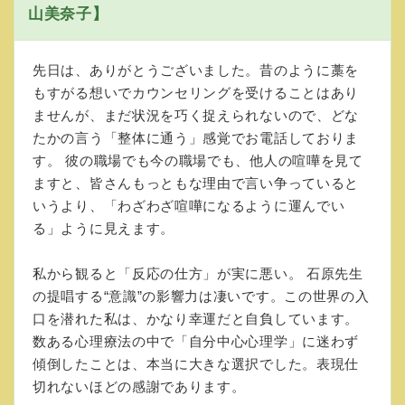
山美奈子】
先日は、ありがとうございました。昔のように藁を
もすがる想いでカウンセリングを受けることはあり
ませんが、まだ状況を巧く捉えられないので、どな
たかの言う「整体に通う」感覚でお電話しておりま
す。 彼の職場でも今の職場でも、他人の喧嘩を見て
ますと、皆さんもっともな理由で言い争っていると
いうより、「わざわざ喧嘩になるように運んでい
る」ように見えます。
私から観ると「反応の仕方」が実に悪い。 石原先生
の提唱する“意識”の影響力は凄いです。この世界の入
口を潜れた私は、かなり幸運だと自負しています。
数ある心理療法の中で「自分中心心理学」に迷わず
傾倒したことは、本当に大きな選択でした。表現仕
切れないほどの感謝であります。