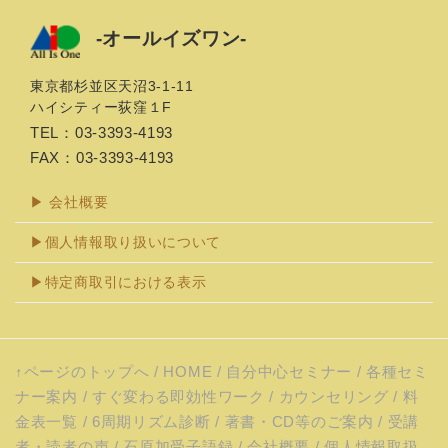
-オールイズワン-
東京都杉並区天沼3-1-11
ハイシティー荻窪１F
TEL：03-3393-4193
FAX：03-3393-4193
▶ 会社概要
▶個人情報取り扱いについて
▶特定商取引における表示
↑ページのトップへ
/
HOME
/
自分中心セミナー
/
各種セミ
ナー案内
/
すぐ変わる即効性ワーク
/
カウンセリング
/
料
金表一覧
/
6周期リズム診断
/
著書・CD等のご案内
/
受講
者・読者の声
/
石原加受子語録
/
会社概要
/
個人情報取扱