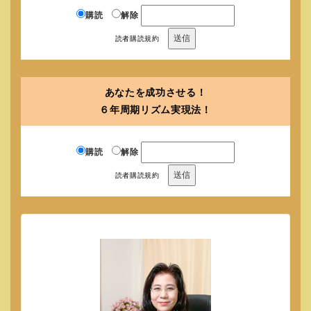
購読
解除
読者購読規約
あなたを成功させる！
６年周期リズム実現法！
購読
解除
読者購読規約