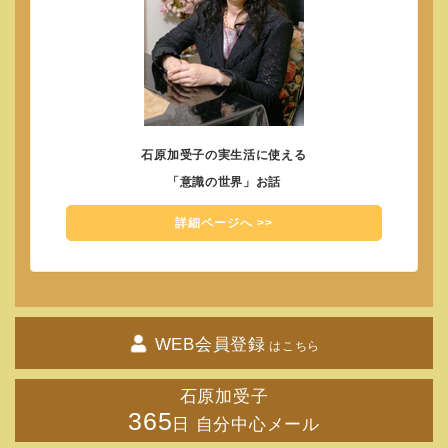
石原加受子の実生活に使える
「意識の世界」お話
詳細ページへ >>
WEB会員登録
はこちら
石原加受子
365
日 自分中心メール